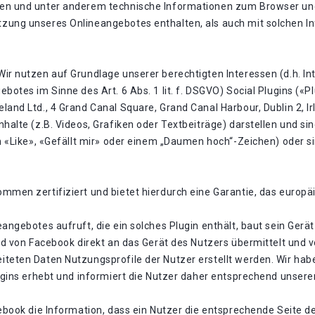
den und unter anderem technische Informationen zum Browser un
zung unseres Onlineangebotes enthalten, als auch mit solchen I
ir nutzen auf Grundlage unserer berechtigten Interessen (d.h. In
botes im Sinne des Art. 6 Abs. 1 lit. f. DSGVO) Social Plugins («
and Ltd., 4 Grand Canal Square, Grand Canal Harbour, Dublin 2, Ir
nhalte (z.B. Videos, Grafiken oder Textbeiträge) darstellen und 
en «Like», «Gefällt mir» oder einem „Daumen hoch“-Zeichen) oder 
mmen zertifiziert und bietet hierdurch eine Garantie, das europ
angebotes aufruft, die ein solches Plugin enthält, baut sein Gerä
ird von Facebook direkt an das Gerät des Nutzers übermittelt und
iteten Daten Nutzungsprofile der Nutzer erstellt werden. Wir ha
lugins erhebt und informiert die Nutzer daher entsprechend unser
ebook die Information, dass ein Nutzer die entsprechende Seite d