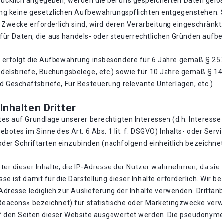
cklich angegeben, werden die bei uns gespeicherten Daten gelös
hung keine gesetzlichen Aufbewahrungspflichten entgegenstehen. 
e Zwecke erforderlich sind, wird deren Verarbeitung eingeschränkt
B. für Daten, die aus handels- oder steuerrechtlichen Gründen au
 erfolgt die Aufbewahrung insbesondere für 6 Jahre gemäß § 257
delsbriefe, Buchungsbelege, etc.) sowie für 10 Jahre gemäß § 1
 Geschäftsbriefe, Für Besteuerung relevante Unterlagen, etc.).
nhalten Dritter
es auf Grundlage unserer berechtigten Interessen (d.h. Interesse
botes im Sinne des Art. 6 Abs. 1 lit. f. DSGVO) Inhalts- oder Ser
oder Schriftarten einzubinden (nachfolgend einheitlich bezeichnet 
eter dieser Inhalte, die IP-Adresse der Nutzer wahrnehmen, da sie 
e ist damit für die Darstellung dieser Inhalte erforderlich. Wir 
Adresse lediglich zur Auslieferung der Inhalte verwenden. Drittan
 Beacons» bezeichnet) für statistische oder Marketingzwecke ver
f den Seiten dieser Website ausgewertet werden. Die pseudonyme