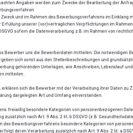
machten Angaben werden zum Zwecke der Bearbeitung der Anfrag
erbungsverfahren
m Zweck und im Rahmen des Bewerbungsverfahrens im Einklang mi
r Erfüllung unserer (vor)vertraglichen Verpflichtungen im Rahm
t. f. DSGVO sofern die Datenverarbeitung z.B. im Rahmen von rechtlic
s Bewerber uns die Bewerberdaten mitteilen. Die notwendigen Be
rgeben sich sonst aus den Stellenbeschreibungen und grundsätzl
werbung gehörenden Unterlagen, wie Anschreiben, Lebenslauf und
en mitteilen.
, erklären sich die Bewerber mit der Verarbeitung ihrer Daten 
lärung dargelegten Art und Umfang einverstanden.
s freiwillig besondere Kategorien von personenbezogenen Daten
ng zusätzlich nach Art. 9 Abs. 2 lit. b DSGVO (z.B. Gesundheitsda
en des Bewerbungsverfahrens besondere Kategorien von personen
folgt deren Verarbeitung zusätzlich nach Art. 9 Abs. 2 lit. a DS