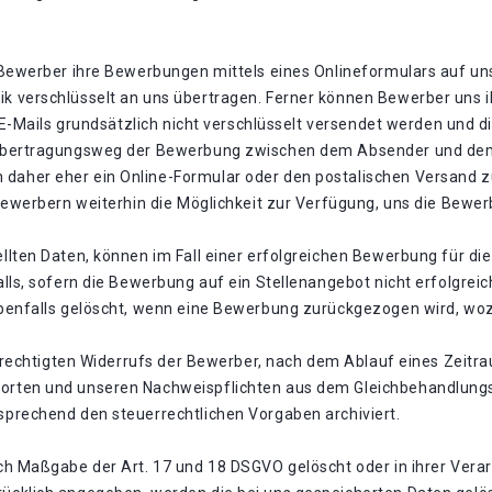
Bewerber ihre Bewerbungen mittels eines Onlineformulars auf uns
 verschlüsselt an uns übertragen. Ferner können Bewerber uns i
 E-Mails grundsätzlich nicht verschlüsselt versendet werden und d
 Übertragungsweg der Bewerbung zwischen dem Absender und de
aher eher ein Online-Formular oder den postalischen Versand z
 Bewerbern weiterhin die Möglichkeit zur Verfügung, uns die Be
llten Daten, können im Fall einer erfolgreichen Bewerbung für d
lls, sofern die Bewerbung auf ein Stellenangebot nicht erfolgreic
benfalls gelöscht, wenn eine Bewerbung zurückgezogen wird, wozu
berechtigten Widerrufs der Bewerber, nach dem Ablauf eines Zeit
orten und unseren Nachweispflichten aus dem Gleichbehandlun
prechend den steuerrechtlichen Vorgaben archiviert.
h Maßgabe der Art. 17 und 18 DSGVO gelöscht oder in ihrer Verar