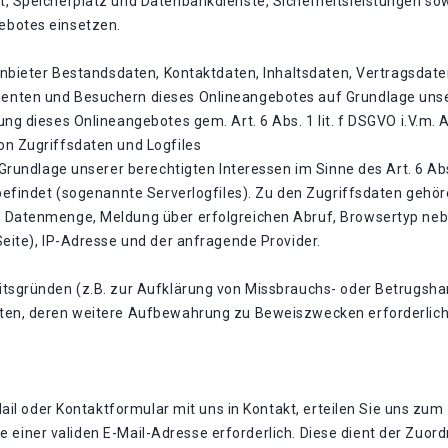
, Speicherplatz und Datenbankdienste, Sicherheitsleistungen sow
ebotes einsetzen.
ganbieter Bestandsdaten, Kontaktdaten, Inhaltsdaten, Vertragsdat
nten und Besuchern dieses Onlineangebotes auf Grundlage unser
ng dieses Onlineangebotes gem. Art. 6 Abs. 1 lit. f DSGVO i.V.m.
on Zugriffsdaten und Logfiles
 Grundlage unserer berechtigten Interessen im Sinne des Art. 6 Abs
 befindet (sogenannte Serverlogfiles). Zu den Zugriffsdaten geh
 Datenmenge, Meldung über erfolgreichen Abruf, Browsertyp neb
Seite), IP-Adresse und der anfragende Provider.
itsgründen (z.B. zur Aufklärung von Missbrauchs- oder Betrugsha
en, deren weitere Aufbewahrung zu Beweiszwecken erforderlich is
-Mail oder Kontaktformular mit uns in Kontakt, erteilen Sie uns 
ngabe einer validen E-Mail-Adresse erforderlich. Diese dient der Z